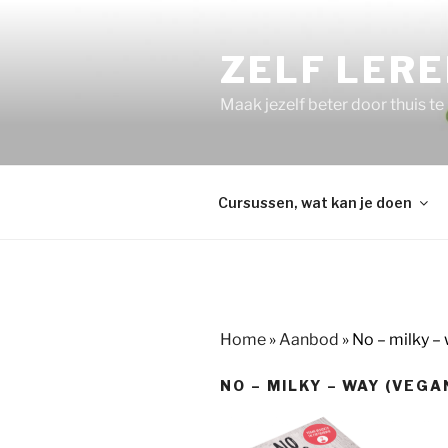
Ga
naar
ZELF LER
de
inhoud
Maak jezelf beter door thuis te
Cursussen, wat kan je doen
Home
»
Aanbod
»
No – milky –
NO – MILKY – WAY (VEGA