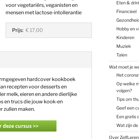
Eten & dri
voor vegetariërs, veganisten en
Financieel
mensen met lactose-intollerantie
Gezondheid 
Hobby en vri
Prijs:
€ 17,00
Kinderen
Muziek
Talen
Wat moet je w
Het coronavi
 vormgegeven hardcover kookboek
Op welke ma
an recepten voor desserts en
volgen?
r melk, eieren en andere dierlijke
Tips om thu
ps en trucs die jouw kook-en
Geef een c
er zullen maken.
Een gratis 
Wat zijn de
Over ZelfLere