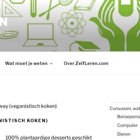
EN
 leren
Wat moet je weten
Over ZelfLeren.com
 way (veganistisch koken)
Cursussen, wat
Beroepsma
NISTISCH KOKEN)
Computer
Dieren
100% plantaardige desserts geschikt