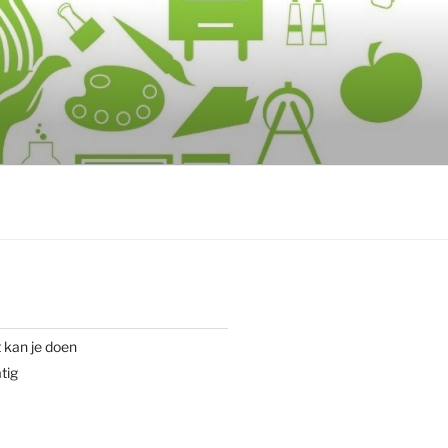
 kan je doen
tig