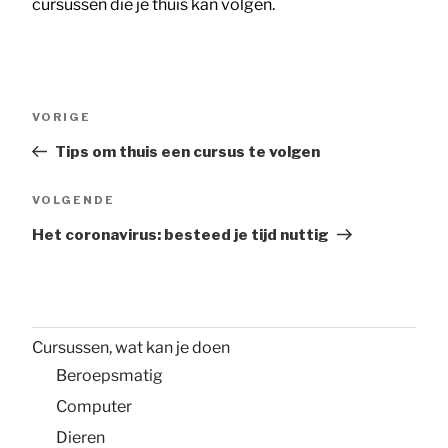
cursussen die je thuis kan volgen.
Bericht
Vorig
VORIGE
navigatie
bericht
Tips om thuis een cursus te volgen
Volgend
VOLGENDE
bericht
Het coronavirus: besteed je tijd nuttig
Cursussen, wat kan je doen
Beroepsmatig
Computer
Dieren