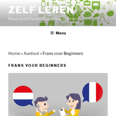
Ga
ZELF LEREN
naar
de
Maak jezelf beter door thuis te leren
inhoud
Menu
Home
»
Aanbod
»
Frans voor Beginners
FRANS VOOR BEGINNERS