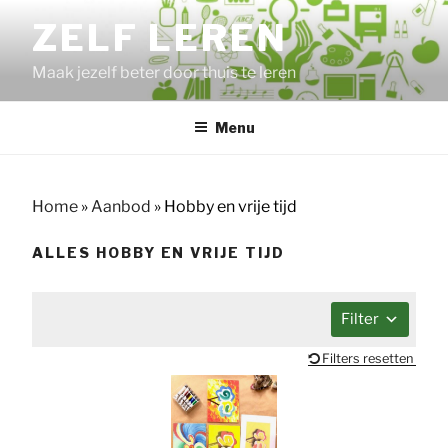
Ga
ZELF LEREN
naar
de
Maak jezelf beter door thuis te leren
inhoud
Menu
Home
»
Aanbod
»
Hobby en vrije tijd
ALLES HOBBY EN VRIJE TIJD
Filter
Filters resetten